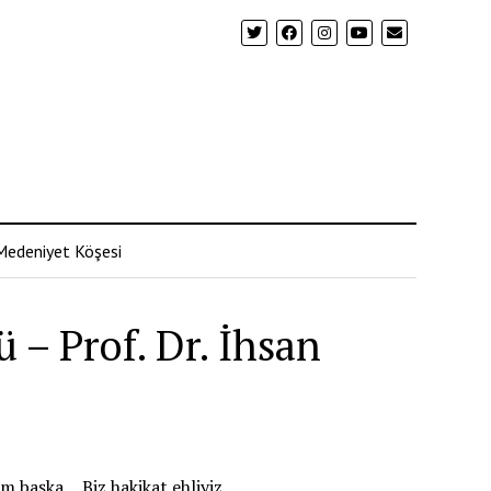
Medeniyet Köşesi
 – Prof. Dr. İhsan
im başka… Biz hakikat ehliyiz