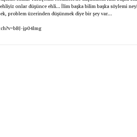
 ehliyiz onlar düşünce ehli… İlim başka bilim başka söylemi ne
mek, problem üzerinden düşünmek diye bir şey var…
tch?v=bBJ-jp04lmg