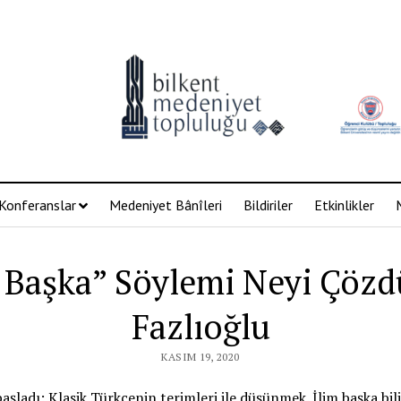
Konferanslar
Medeniyet Bânîleri
Bildiriler
Etkinlikler
 Başka” Söylemi Neyi Çözdü
Fazlıoğlu
KASIM 19, 2020
başladı: Klasik Türkçenin terimleri ile düşünmek. İlim başka bil