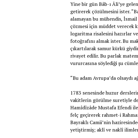
Yine bir gün Bâb-ı Âli’ye gelen
getirerek çözülmesini ister. “
alamayan bu mühendis, İsmail 
çözmesi için müddet verecek ka
logaritma risalesini hazırlar 
fotoğrafını almak ister. Bu mak
çıkartılarak samur kürkü giydi
rivayet edilir. Bu parlak mat
vururcasına söylediği şu cüml
“Bu adam Avrupa’da olsaydı ağı
1783 senesinde huzur derslerin
vakitlerin görülme suretiyle d
Hamîdîzâde Mustafa Efendi ile 
felç geçirerek rahmet-i Rahman
Bayraklı Camii’nin haziresinded
yetiştirmiş; aklî ve naklî ili