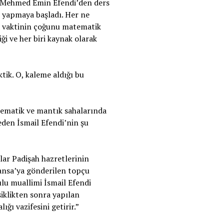
de Mehmed Emin Efendi’den ders
k yapmaya başladı. Her ne
a vaktinin çoğunu matematik
ği ve her biri kaynak olarak
tik. O, kaleme aldığı bu
atematik ve mantık sahalarında
eden İsmail Efendi’nin şu
lar Padişah hazretlerinin
ansa’ya gönderilen topçu
lu muallimi İsmail Efendi
şiklikten sonra yapılan
ğı vazifesini getirir.”