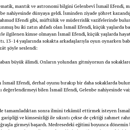
ematik, mantık ve astronomi bilgini Gelenbevî İsmail Efendi, m
nbe nahiyesinde dünyaya geldi. İsminden ziyade şöhret kazandı
ahmud Efendi gibi, müftülük ve müderrislik vazifelerinde bulun
unmuş bu iki zatın ahfadı olan İsmail Efendi, küçük yaşlarda ba
yle ilgilenen kimse olmayan İsmail Efendi, küçük yaşlarda hay
laştı. 13-14 yaşlarında sokakta arkadaşlarıyla oyun oynarken bab
zât şöyle seslendi:
baban büyük âlimdi. Onların yolundan gitmiyorsun da sokaklar
 İsmail Efendi, derhal oyunu bırakıp bir daha sokaklarda bulun
ını değerlendirmeyi bilen İsmail Efendi, Gelenbe nahiyesinde vai
de tamamladıktan sonra ilmini tekâmül ettirmek isteyen İsmail 
garipliği ve kimsesizliği ile sıkıntı çekse de çektiği zahmet ra
uğraşla girmeyi başardı. Medresedeki eğitimi boyunca dönemin