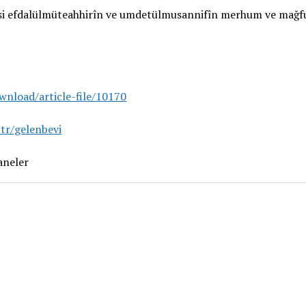
isi efdalülmüteahhirîn ve umdetülmusannifîn merhum ve mağf
ownload/article-file/10170
.tr/gelenbevi
aneler