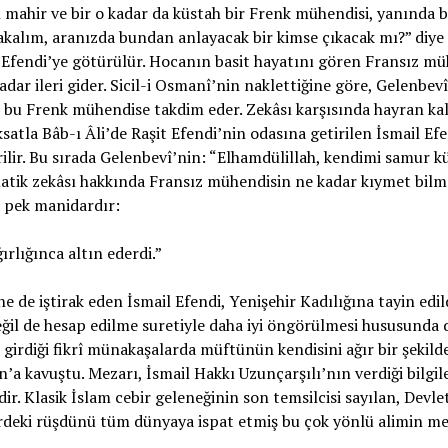
 mahir ve bir o kadar da küstah bir Frenk mühendisi, yanında bir
Bakalım, aranızda bundan anlayacak bir kimse çıkacak mı?” diye
Efendi’ye götürülür. Hocanın basit hayatını gören Fransız m
dar ileri gider. Sicil-i Osmanî’nin naklettiğine göre, Gelenbevî
ve bu Frenk mühendise takdim eder. Zekâsı karşısında hayran k
satla Bâb-ı Âli’de Raşit Efendi’nin odasına getirilen İsmail Efe
rilir. Bu sırada Gelenbevî’nin: “Elhamdülillah, kendimi samur k
ematik zekâsı hakkında Fransız mühendisin ne kadar kıymet bi
e pek manidardır:
rlığınca altın ederdi.”
e de iştirak eden İsmail Efendi, Yenişehir Kadılığına tayin edi
eğil de hesap edilme suretiyle daha iyi öngörülmesi hususunda
girdiği fikrî münakaşalarda müftünün kendisini ağır bir şekil
’a kavuştu. Mezarı, İsmail Hakkı Uzunçarşılı’nın verdiği bilgil
ir. Klasik İslam cebir geleneğinin son temsilcisi sayılan, Devlet
mlerdeki rüşdünü tüm dünyaya ispat etmiş bu çok yönlü alimin mez