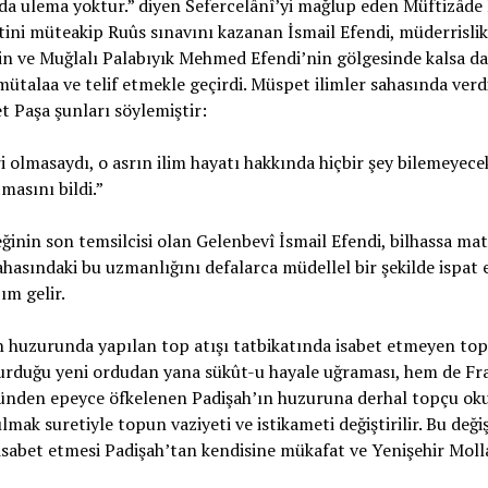
nda ulema yoktur.” diyen Sefercelânî’yi mağlup eden Müftizâ
tini müteakip Ruûs sınavını kazanan İsmail Efendi, müderrisli
ve Muğlalı Palabıyık Mehmed Efendi’nin gölgesinde kalsa d
mütalaa ve telif etmekle geçirdi. Müspet ilimler sahasında verdi
et Paşa şunları söylemiştir:
i olmasaydı, o asrın ilim hayatı hakkında hiçbir şey bilemeyecek
masını bildi.”
ğinin son temsilcisi olan Gelenbevî İsmail Efendi, bilhassa m
hasındaki bu uzmanlığını defalarca müdellel bir şekilde ispat 
ım gelir.
in huzurunda yapılan top atışı tatbikatında isabet etmeyen top
kurduğu yeni ordudan yana sükût-u hayale uğraması, hem de Fr
üzünden epeyce öfkelenen Padişah’ın huzuruna derhal topçu oku
lmak suretiyle topun vaziyeti ve istikameti değiştirilir. Bu deği
sabet etmesi Padişah’tan kendisine mükafat ve Yenişehir Mollalı