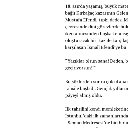
18. asırda yaşamış, büyük mat
bağlı Kırkağaç kazasının Gele
Mustafa Efendi, tıpkı dedesi M
çevresinde dini görevlerde bul
iken annesinden başka kendisi
oluşturacak bir ikaz ile karşı
karşılaşan İsmail Efendi’ye bu 
“Yazıklar olsun sana! Deden, 
geçiriyorsun!’”
Bu sözlerden sonra çok utanan
tahsile başladı. Gençlik yıllar
pâyeyi almış oldu.
İlk tahsilini kendi memleketin
İstanbul’daki ilk zamanlarında 
ı Seman Medresesi’ne bin bir 