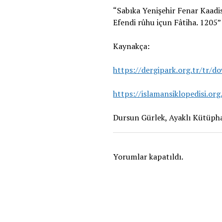
“Sabıka Yenişehir Fenar Kaad
Efendi rûhu içun Fâtiha. 1205”
Kaynakça:
https://dergipark.org.tr/tr/d
https://islamansiklopedisi.org
Dursun Gürlek, Ayaklı Kütüph
Yorumlar kapatıldı.