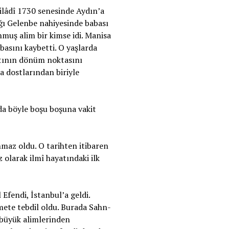
ilâdî 1730 senesinde Aydın’a
ğı Gelenbe nahiyesinde babası
muş alim bir kimse idi. Manisa
basını kaybetti. O yaşlarda
atının dönüm noktasını
a dostlarından biriyle
da böyle boşu boşuna vakit
maz oldu. O tarihten itibaren
z olarak ilmî hayatındaki ilk
Efendi, İstanbul’a geldi.
hmete tebdil oldu. Burada Sahn-
 büyük alimlerinden