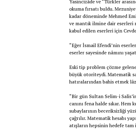
Yasincizâde ve “Türkler arası
okuma fırsatı buldu. Mezuniye
kadar döneminde Mehmed Emin 
ve mantık ilmine dair eserleri 
kabul edilen eserleri için Cevd
“Eğer İsmail Efendi’nin eserler
eserler sayesinde nâmını yaşat
Eski tip problem çözme gelene
büyük otoriteydi. Matematik sa
hatıralarından bahis etmek lâz
“Bir gün Sultan Selim-i Salis’
canını fena halde sıkar. Hem 
subaylarının beceriksizliği y
çağrılır. Matematik hesabı yapı
atışların hepsinin hedefe tam i