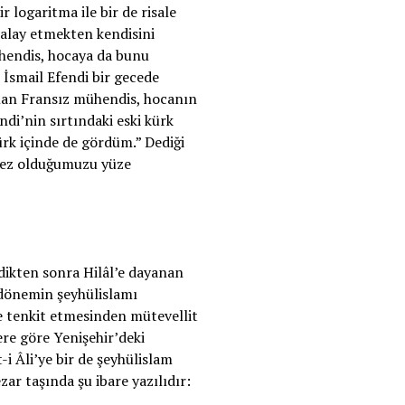
 logaritma ile bir de risale
 alay etmekten kendisini
ühendis, hocaya da bunu
 İsmail Efendi bir gecede
alan Fransız mühendis, hocanın
ndi’nin sırtındaki eski kürk
ürk içinde de gördüm.” Dediği
lmez olduğumuzu yüze
ldikten sonra Hilâl’e dayanan
 dönemin şeyhülislamı
de tenkit etmesinden mütevellit
ere göre Yenişehir’deki
-i Âli’ye bir de şeyhülislam
ar taşında şu ibare yazılıdır: