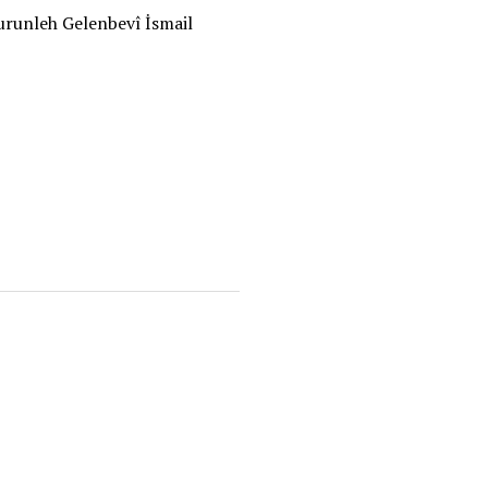
urunleh Gelenbevî İsmail