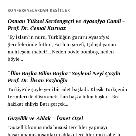
KONFERANSLARDAN KESITLER
Osman Yüksel Serdengeçti ve Ayasofya Camii –
Prof. Dr. Cemal Kurnaz
"Ey İslam'ın nuru, Türklüğün gururu Ayasofya!
Şerefelerinde fethin, Fatih'in şerefi, Işıl ışıl yanan
muhteşem mabet!... Neden böyle bomboş, neden
böyle...
“İlim Başka Bilim Başka” Söylemi Neyi Çözdü –
Prof. Dr. İhsan Fazlıoğlu
Türkiye'de şöyle yeni bir adet başladı: Klasik Türkçenin
terimleri ile düşünmek. İlim başka bilim başka… Biz
hakikat ehliyiz Batı gerçek...
Güzellik ve Ahlak – İsmet Özel
"Güzellik konusunda hususi tercihler yapmayı
başaramamış insanların ahlaki tercihlerinin isabetli