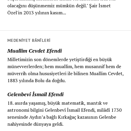
olacağını düşünmemiz mümkün değil." Şair İsmet
Özel'in 2013 yılının kasım...
MEDENIYET BÂNÎLERI
Muallim Cevdet Efendi
Milletimizin son dönemlerde yetiştirdiği en büyük
münevverlerden; hem muallim, hem musannif hem de
müverrih olma hususiyetleri ile bilinen Muallim Cevdet,
1883 yılında Bolu da doğdu.
Gelenbevî İsmail Efendi
18. asırda yaşamış, büyük matematik, mantık ve
astronomi bilgini Gelenbevî İsmail Efendi, milâdî 1730
senesinde Aydın’a bağlı Kırkağaç kazasının Gelenbe
nahiyesinde dünyaya geldi.