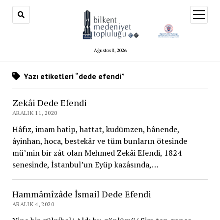
menüy
aç
Ağustos 8, 2026
Yazı etiketleri “dede efendi”
Zekâi Dede Efendi
ARALIK 11, 2020
Hâfız, imam hatip, hattat, kudümzen, hânende,
âyinhan, hoca, bestekâr ve tüm bunların ötesinde
mü’min bir zât olan Mehmed Zekâi Efendi, 1824
senesinde, İstanbul’un Eyüp kazâsında,…
Hammâmîzâde İsmail Dede Efendi
ARALIK 4, 2020