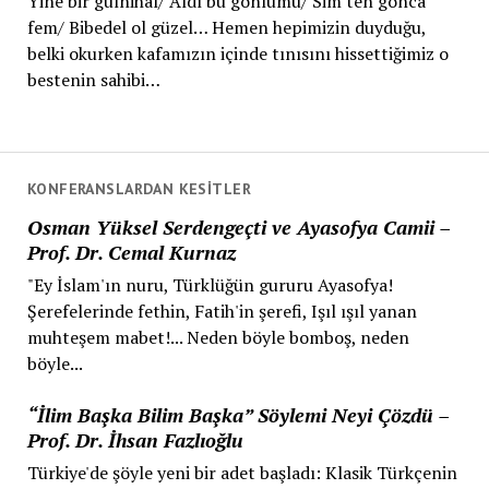
Yine bir gülnihal/ Aldı bu gönlümü/ Sim ten gonca
fem/ Bibedel ol güzel… Hemen hepimizin duyduğu,
belki okurken kafamızın içinde tınısını hissettiğimiz o
bestenin sahibi…
KONFERANSLARDAN KESITLER
Osman Yüksel Serdengeçti ve Ayasofya Camii –
Prof. Dr. Cemal Kurnaz
"Ey İslam'ın nuru, Türklüğün gururu Ayasofya!
Şerefelerinde fethin, Fatih'in şerefi, Işıl ışıl yanan
muhteşem mabet!... Neden böyle bomboş, neden
böyle...
“İlim Başka Bilim Başka” Söylemi Neyi Çözdü –
Prof. Dr. İhsan Fazlıoğlu
Türkiye'de şöyle yeni bir adet başladı: Klasik Türkçenin